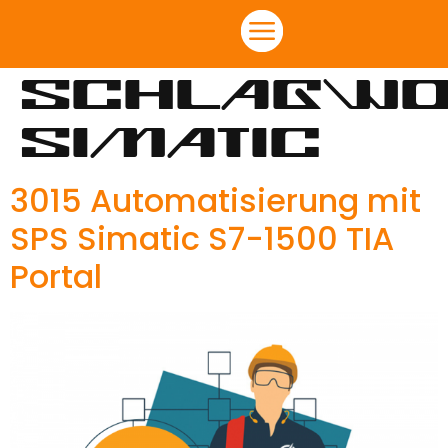
Schlagwo
Simatic
3015 Automatisierung mit
SPS Simatic S7-1500 TIA
Portal