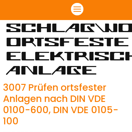
Schlagwo
Ortsfeste
elektrisc
Anlage
3007 Prüfen ortsfester
Anlagen nach DIN VDE
0100-600, DIN VDE 0105-
100