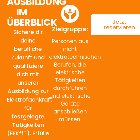
AUSBILDUNG
IM
ÜBERBLICK
Jetzt
reservieren
Zielgruppe:
Sichere dir
deine
Personen aus
berufliche
nicht
elektrotechnischen
Zukunft und
Berufen, die
qualifiziere
elektrische
dich mit
Tätigkeiten
unserer
durchführen
Ausbildung zur
und elektrische
Elektrofachkraft
Geräte
für
anschließen
festgelegte
müssen.
Tätigkeiten
(EFKffT). Erfülle